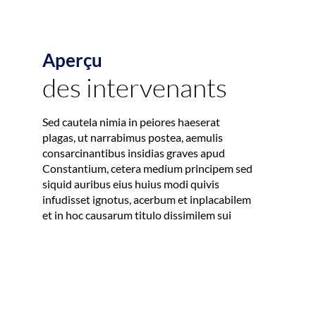
Aperçu
des intervenants
Sed cautela nimia in peiores haeserat
plagas, ut narrabimus postea, aemulis
consarcinantibus insidias graves apud
Constantium, cetera medium principem sed
siquid auribus eius huius modi quivis
L
S
infudisset ignotus, acerbum et inplacabilem
A
et in hoc causarum titulo dissimilem sui
-
D
T