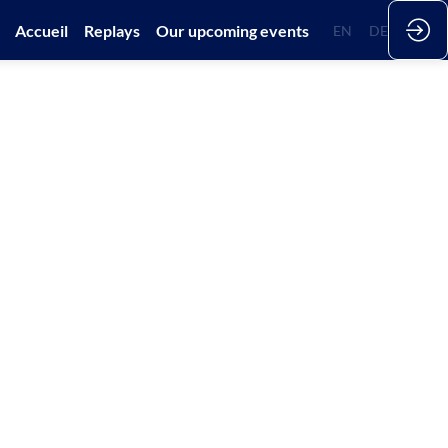
Accueil
Replays
Our upcoming events
EN
FR
DE