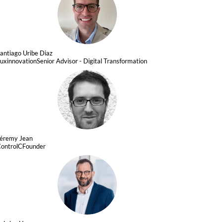
SUD
antiago
Uribe Diaz
uxinnovation
Senior Advisor - Digital Transformation
JJ
Jéremy
Jean
ontrolC
Founder
FH