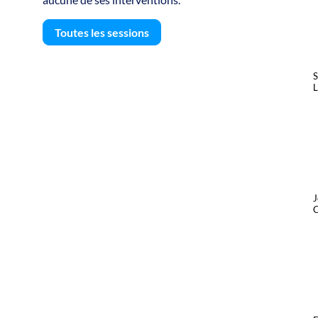
Toutes les sessions
S
L
C