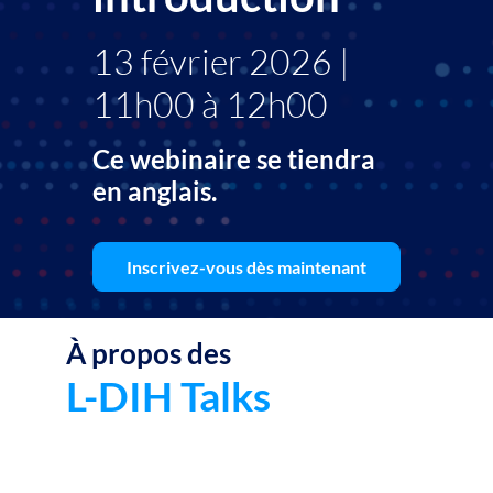
13 février 2026 |
11h00 à 12h00
Ce webinaire se tiendra
en anglais.
Inscrivez-vous dès maintenant
À propos des
Les
L-
L-DIH Talks
DIH
Talk
sont
une
séri
de