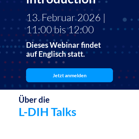
13. Februar 2026 |
11:00 bis 12:00
Dieses Webinar findet
auf Englisch statt.
Jetzt anmelden
Über die
Die
L-
L-DIH Talks
DIH
Talk
sind
eine
Web
Reih