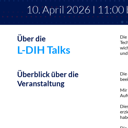
10. April 2026 I 11:00 
Über die
Die 
Tech
L-DIH Talks
wic
und
Überblick über die
Die 
beei
Veranstaltung
Mir 
Auf
Die
erzi
habe
Die 