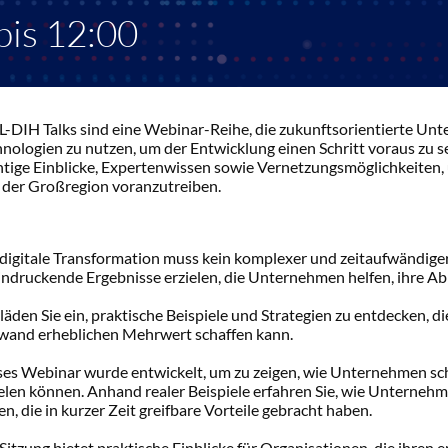
bis 12:00
L-DIH Talks sind eine Webinar-Reihe, die zukunftsorientierte Unt
nologien zu nutzen, um der Entwicklung einen Schritt voraus zu se
htige Einblicke, Expertenwissen sowie Vernetzungsmöglichkeiten, 
 der Großregion voranzutreiben.
digitale Transformation muss kein komplexer und zeitaufwändiger 
ndruckende Ergebnisse erzielen, die Unternehmen helfen, ihre Ablä
läden Sie ein, praktische Beispiele und Strategien zu entdecken, d
wand erheblichen Mehrwert schaffen kann.
ses Webinar wurde entwickelt, um zu zeigen, wie Unternehmen schn
elen können. Anhand realer Beispiele erfahren Sie, wie Unternehm
n, die in kurzer Zeit greifbare Vorteile gebracht haben.
Sitzung bietet praktische Einblicke für Organisationen, die ihren e