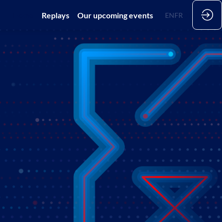
Home
Replays
Our upcoming events
EN
FR
DE