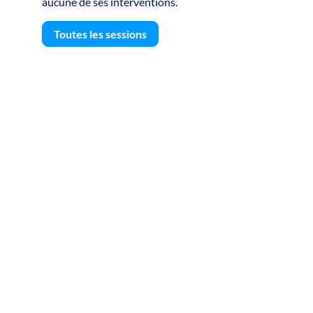
aucune de ses interventions.
Toutes les sessions
S
F
L
g
l
P
G