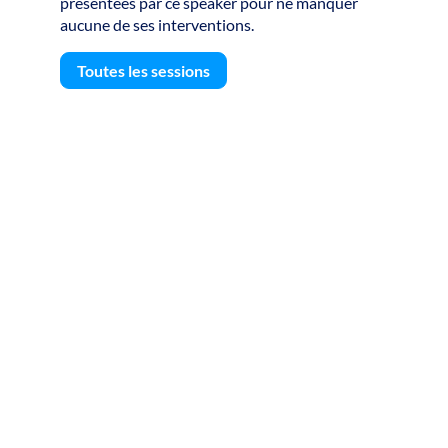
présentées par ce speaker pour ne manquer
aucune de ses interventions.
Toutes les sessions
S
F
L
g
l
P