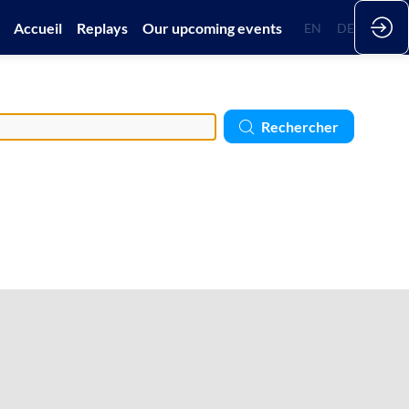
Accueil
Replays
Our upcoming events
EN
FR
DE
Rechercher