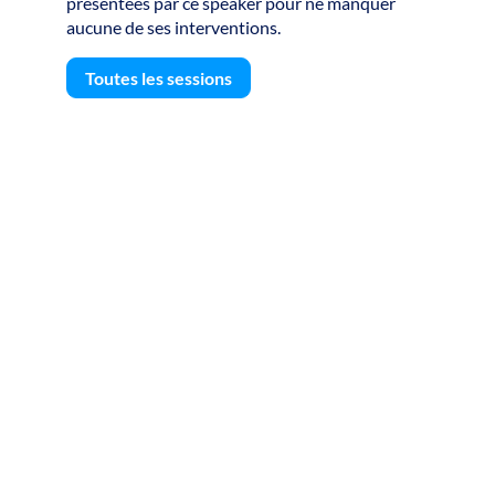
présentées par ce speaker pour ne manquer
aucune de ses interventions.
Toutes les sessions
S
U
D
L
A
-
D
T